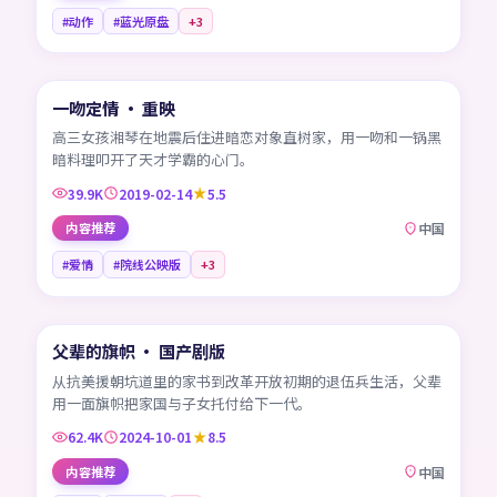
#动作
#蓝光原盘
+
3
99:03
一吻定情 · 重映
CN
高三女孩湘琴在地震后住进暗恋对象直树家，用一吻和一锅黑
暗料理叩开了天才学霸的心门。
39.9K
2019-02-14
5.5
内容推荐
中国
#爱情
#院线公映版
+
3
45:22
父辈的旗帜 · 国产剧版
CN
从抗美援朝坑道里的家书到改革开放初期的退伍兵生活，父辈
用一面旗帜把家国与子女托付给下一代。
62.4K
2024-10-01
8.5
内容推荐
中国