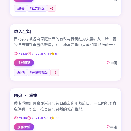
#悬疑
#蓝光原盘
+
3
99:57
隐入尘烟
CN
西北农村被各自家庭嫌弃的有铁与贵英结为夫妻，从一砖一瓦
的旧窑洞到自盖的新房，在土地与四季中完成相濡以沫的一
生。
73.6K
2022-07-08
8.5
视频精选
中国
#剧情
#导演剪辑版
+
3
99:37
怒火 · 重案
HK
香港重案组督察张崇邦与昔日战友邱刚敖反目，一名同袍变身
雇佣兵，引出一桩贪腐与背叛的城市猎杀。
79.4K
2021-07-30
7.5
观影体验
香港