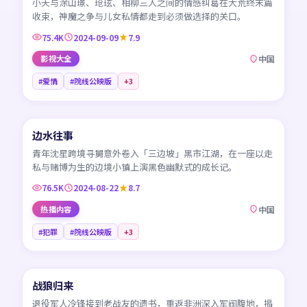
小夭与涂山璟、玱玹、相柳三人之间的情感纠葛在大荒终末篇
收束，神魔之争与儿女私情都走到必须做选择的关口。
75.4K
2024-09-09
7.9
影视大全
中国
#爱情
#院线公映版
+
3
45:57
边水往事
NEW
CN
青年沈星跨境寻舅意外卷入「三边坡」黑市江湖，在一座以走
私与赌博为生的边境小镇上演黑色幽默式的成长记。
76.5K
2024-08-22
8.7
热播内容
中国
#犯罪
#院线公映版
+
3
99:50
战狼归来
NEW
CN
退役军人冷锋接到老战友的遗书，重返非洲深入军阀腹地，揭