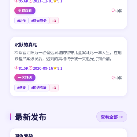
95.6K
2023-12-01
9.1
免费观看
中国
#动作
#蓝光原盘
+
3
45:13
沉默的真相
CN
检察官江阳为一桩偏远县城的留守儿童案耗尽十年人生，在地
铁箱尸案爆发后，迟到的真相终于被一束追光打到台前。
81.5K
2020-09-16
9.1
一区精选
中国
#悬疑
#国语高清
+
3
最新发布
查看全部 →
45:24
国色芳华
NEW
CN