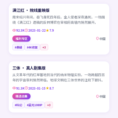
满江红 · 院线重映版
热门
CN
南宋绍兴年间，岳飞身死四年后，金人使者深夜遇刺，一场围
绕《满江红》遗稿的反转博弈在宰相府高墙内悄然展开。
92.3K
2023-01-22
7.9
福利专区
中国
#悬疑
#4K修复
+
3
45:08
三体 · 真人剧集版
热门
CN
从文革年代的红岸基地到当代的纳米物理实验，一场跨越四百
年的宇宙审判悄然降临，地球文明在三体世界的注视下颤抖。
91.3K
2023-01-15
8.7
精选合集
中国
#科幻
#蓝光1080P
+
3
99:19