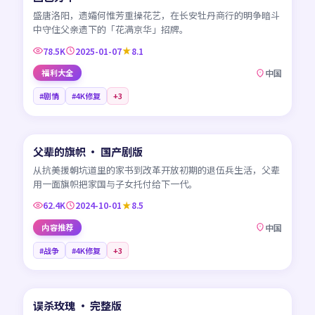
盛唐洛阳，遗孀何惟芳重操花艺，在长安牡丹商行的明争暗斗
中守住父亲遗下的「花满京华」招牌。
78.5K
2025-01-07
8.1
福利大全
中国
#剧情
#4K修复
+
3
45:22
父辈的旗帜 · 国产剧版
NEW
CN
从抗美援朝坑道里的家书到改革开放初期的退伍兵生活，父辈
用一面旗帜把家国与子女托付给下一代。
62.4K
2024-10-01
8.5
内容推荐
中国
#战争
#4K修复
+
3
99:32
误杀玫瑰 · 完整版
NEW
CN