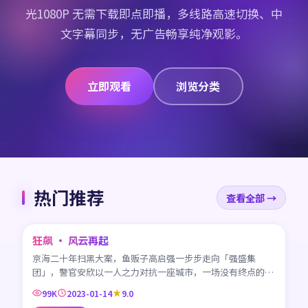
光1080P 无需下载即点即播，多线路高速切换、中
文字幕同步，无广告畅享纯净观影。
立即观看
浏览分类
热门推荐
查看全部 →
45:42
狂飙 · 风云再起
CN
京海二十年扫黑大案，鱼贩子高启强一步步走向「强盛集
团」，警官安欣以一人之力对抗一座城市，一场没有终点的较
量。
99K
2023-01-14
9.0