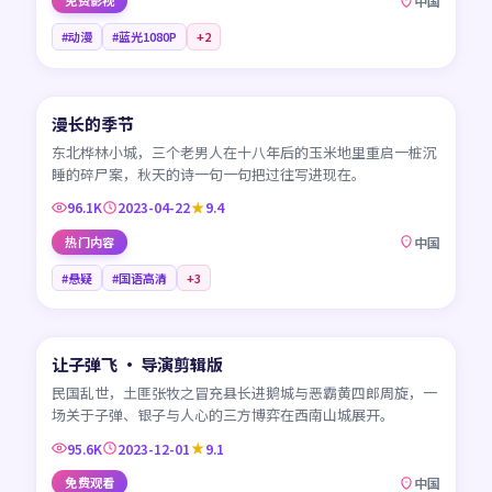
免费影视
中国
#动漫
#蓝光1080P
+
2
45:17
漫长的季节
CN
东北桦林小城，三个老男人在十八年后的玉米地里重启一桩沉
睡的碎尸案，秋天的诗一句一句把过往写进现在。
96.1K
2023-04-22
9.4
热门内容
中国
#悬疑
#国语高清
+
3
99:41
让子弹飞 · 导演剪辑版
CN
民国乱世，土匪张牧之冒充县长进鹅城与恶霸黄四郎周旋，一
场关于子弹、银子与人心的三方博弈在西南山城展开。
95.6K
2023-12-01
9.1
免费观看
中国