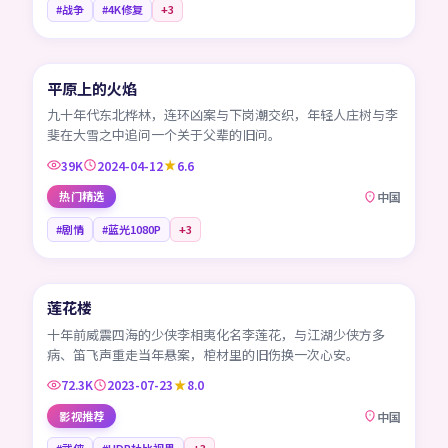
#战争
#4K修复
+
3
99:04
平原上的火焰
CN
九十年代东北桦林，连环凶案与下岗潮交织，年轻人庄树与李
斐在大雪之中追问一个关于父辈的旧问。
39K
2024-04-12
6.6
热门精选
中国
#剧情
#蓝光1080P
+
3
45:41
莲花楼
CN
十年前威震四海的少侠李相夷化名李莲花，与江湖少侠方多
病、笛飞声重走当年悬案，棺材里的旧伤换一次心安。
72.3K
2023-07-23
8.0
影视推荐
中国