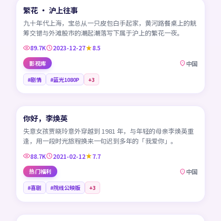
繁花 · 沪上往事
热门
CN
九十年代上海，宝总从一只皮包白手起家，黄河路餐桌上的觥
筹交错与外滩股市的潮起潮落写下属于沪上的繁花一夜。
89.7K
2023-12-27
8.5
影视库
中国
#剧情
#蓝光1080P
+
3
99:08
你好，李焕英
热门
CN
失意女孩贾晓玲意外穿越到 1981 年，与年轻的母亲李焕英重
逢，用一段时光旅程换来一句迟到多年的「我爱你」。
88.7K
2021-02-12
7.7
热门福利
中国
#喜剧
#院线公映版
+
3
99:04