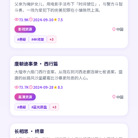
父亲为掩护女儿，用电影手法布下「时间错位」，与警方斗智
斗勇，一场为爱犯下的完美犯罪在小镇悄然上演。
73.9K
2024-09-30
7.5
影视资源
中国
#悬疑
#4K修复
+
3
45:32
唐朝诡事录 · 西行篇
NEW
CN
大理寺六扇门西行查案，从陇右到河西走廊连破七桩诡案，盛
唐的丝路风沙里藏着比沙暴更险恶的人心。
73.7K
2024-09-28
8.3
高清资源
中国
#悬疑
#蓝光原盘
+
3
45:59
长相思 · 终章
NEW
CN