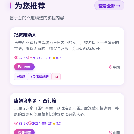
为您推荐
查看全部 →
基于您的兴趣精选的影视内容
99:46
拯救嫌疑人
CN
马来西亚律师陈智琪为生死未卜的女儿，被迫接下一桩命案的
辩护，看似无解的「绑架与营救」连环局徐徐展开。
47.8K
2023-11-03
6.7
热门福利
中国
#悬疑
#导演剪辑版
+
3
45:32
唐朝诡事录 · 西行篇
CN
大理寺六扇门西行查案，从陇右到河西走廊连破七桩诡案，盛
唐的丝路风沙里藏着比沙暴更险恶的人心。
73.7K
2024-09-28
8.3
高清资源
中国