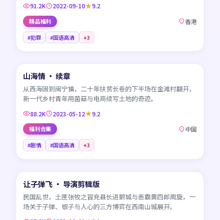
91.2K
2022-09-10
9.2
精品福利
香港
#犯罪
#国语高清
+
3
45:18
山海情 · 续章
CN
从西海固到闽宁镇，二十年扶贫长卷的下半场在金滩村翻开，
新一代乡村青年用菌菇与电商续写土地的奇迹。
88.2K
2023-05-12
9.2
福利合集
中国
#剧情
#国语高清
+
3
99:41
让子弹飞 · 导演剪辑版
CN
民国乱世，土匪张牧之冒充县长进鹅城与恶霸黄四郎周旋，一
场关于子弹、银子与人心的三方博弈在西南山城展开。