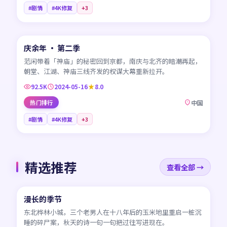
#剧情
#4K修复
+
3
45:26
庆余年 · 第二季
CN
范闲带着「神庙」的秘密回到京都，南庆与北齐的暗潮再起，
朝堂、江湖、神庙三线齐发的权谋大幕重新拉开。
92.5K
2024-05-16
8.0
热门排行
中国
#剧情
#4K修复
+
3
精选推荐
查看全部 →
45:17
漫长的季节
CN
东北桦林小城，三个老男人在十八年后的玉米地里重启一桩沉
睡的碎尸案，秋天的诗一句一句把过往写进现在。