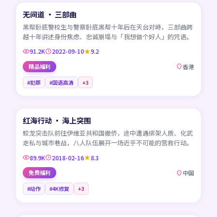
无间道 · 三部曲
热门
HK
黑帮卧底警校生与警察卧底黑帮十年后在天台对峙，三部曲跨
越十年讲述身份焦虑、忠诚崩塌与「我想做个好人」的咒语。
91.2K
2022-09-10
9.2
精品福利
香港
#犯罪
#国语高清
+
3
99:33
红海行动 · 海上突围
热门
CN
蛟龙突击队前往伊维亚共和国撤侨，途中遭遇绑架人质、化武
走私与城市巷战，八人队伍展开一场近乎不可能的营救行动。
89.9K
2018-02-16
8.3
免费福利
中国
#动作
#4K修复
+
3
45:06