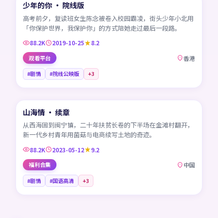
少年的你 · 院线版
热门
HK
高考前夕，复读班女生陈念被卷入校园霸凌，街头少年小北用
「你保护世界，我保护你」的方式陪她走过最后一段路。
88.2K
2019-10-25
8.2
观看平台
香港
#剧情
#院线公映版
+
3
45:18
山海情 · 续章
热门
CN
从西海固到闽宁镇，二十年扶贫长卷的下半场在金滩村翻开，
新一代乡村青年用菌菇与电商续写土地的奇迹。
88.2K
2023-05-12
9.2
福利合集
中国
#剧情
#国语高清
+
3