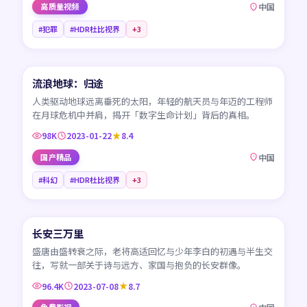
高质量视频
中国
#犯罪
#HDR杜比视界
+
3
99:51
流浪地球：归途
CN
人类驱动地球远离垂死的太阳，年轻的航天员与年迈的工程师
在月球危机中并肩，揭开「数字生命计划」背后的真相。
98K
2023-01-22
8.4
国产精品
中国
#科幻
#HDR杜比视界
+
3
95:17
长安三万里
CN
盛唐由盛转衰之际，老将高适回忆与少年李白的初遇与半生交
往，写就一部关于诗与远方、家国与抱负的长安群像。
96.4K
2023-07-08
8.7