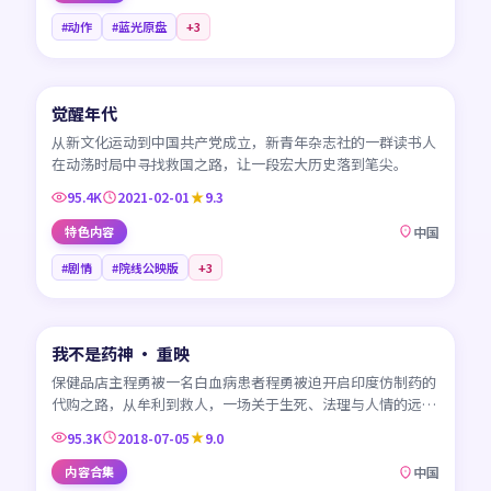
#动作
#蓝光原盘
+
3
45:01
觉醒年代
CN
从新文化运动到中国共产党成立，新青年杂志社的一群读书人
在动荡时局中寻找救国之路，让一段宏大历史落到笔尖。
95.4K
2021-02-01
9.3
特色内容
中国
#剧情
#院线公映版
+
3
99:30
我不是药神 · 重映
CN
保健品店主程勇被一名白血病患者程勇被迫开启印度仿制药的
代购之路，从牟利到救人，一场关于生死、法理与人情的远
征。
95.3K
2018-07-05
9.0
内容合集
中国