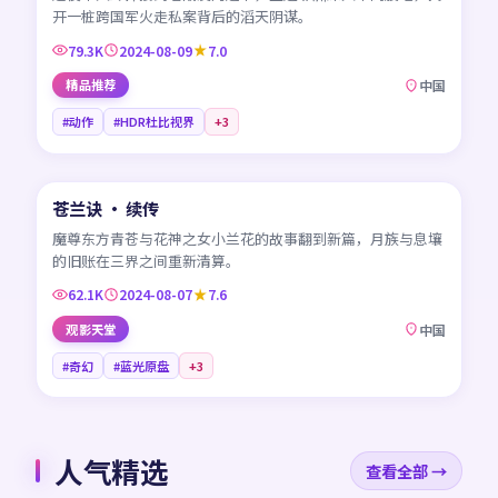
开一桩跨国军火走私案背后的滔天阴谋。
79.3K
2024-08-09
7.0
精品推荐
中国
#动作
#HDR杜比视界
+
3
45:33
苍兰诀 · 续传
NEW
CN
魔尊东方青苍与花神之女小兰花的故事翻到新篇，月族与息壤
的旧账在三界之间重新清算。
62.1K
2024-08-07
7.6
观影天堂
中国
#奇幻
#蓝光原盘
+
3
人气精选
查看全部 →
99:34