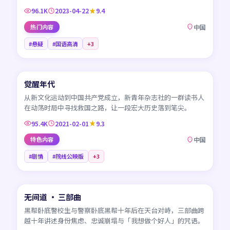
96.1K
2023-04-22
9.4
热门内容
中国
#悬疑
#国语高清
+
3
45:01
觉醒年代
CN
从新文化运动到中国共产党成立，新青年杂志社的一群读书人
在动荡时局中寻找救国之路，让一段宏大历史落到笔尖。
95.4K
2021-02-01
9.3
特色内容
中国
#剧情
#院线公映版
+
3
99:19
无间道 · 三部曲
HK
黑帮卧底警校生与警察卧底黑帮十年后在天台对峙，三部曲跨
越十年讲述身份焦虑、忠诚崩塌与「我想做个好人」的咒语。